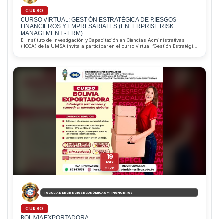
CURSO
CURSO VIRTUAL: GESTIÓN ESTRATÉGICA DE RIESGOS
FINANCIEROS Y EMPRESARIALES (ENTERPRISE RISK
MANAGEMENT - ERM)
El Instituto de Investigación y Capacitación en Ciencias Administrativas
(IICCA) de la UMSA invita a participar en el curso virtual “Gestión Estratégica
de Riesgos Financieros y Empresariales (ERM)”, que inicia el 16 de junio de
2026. Dirigido por el MSc. Pablo Alejandro Saravia Aliaga, el programa
permitirá desarrollar competencias para identificar, evaluar y gestionar
riesgos corporativos bajo estándares internacionales. Además, ofrece
descuentos del 10% para estudiantes regulares de la Facultad de Ciencias
Económicas y Financieras y del 20% para estudiantes sobresalientes de la
Carrera de Administración de Empresas. Informes e inscripciones al
WhatsApp 62363535.
19
MAY
2026
FACULTAD DE CIENCIAS ECONÓMICAS Y FINANCIERAS
CURSO
BOLIVIA EXPORTADORA