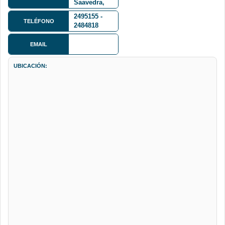
Saavedra,
Zona de San
2495155 -
Pedro
TELÉFONO
2484818
EMAIL
UBICACIÓN: