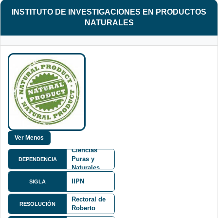
INSTITUTO DE INVESTIGACIONES EN PRODUCTOS
NATURALES
Facultad de
Ciencias
Puras y
DEPENDENCIA
Naturales
FCPN
IIPN
075/05
SIGLA
Resolución
Rectoral de
RESOLUCIÓN
Roberto
Calle 27 y
Aguilar