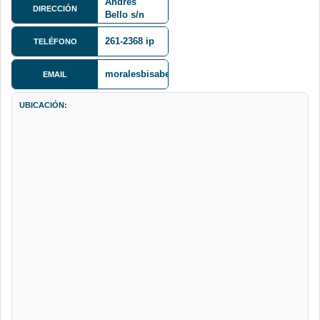
Andrés
DIRECCIÓN
Bello s/n
Cota Cota
261-2368 ip
TELÉFONO
moralesbisabel@gmail.com
EMAIL
UBICACIÓN: