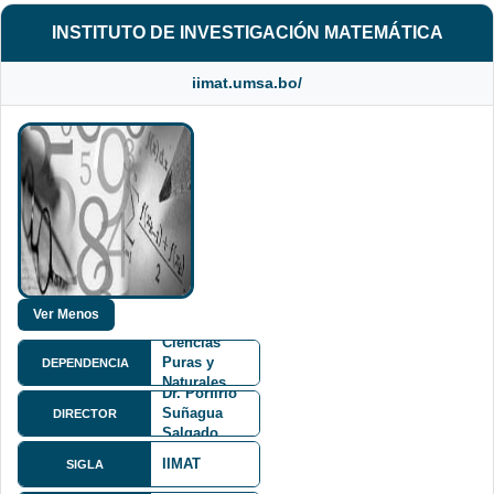
INSTITUTO DE INVESTIGACIÓN MATEMÁTICA
iimat.umsa.bo/
Facultad de
Ciencias
Puras y
DEPENDENCIA
Naturales
Dr. Porfirio
FCPN
Suñagua
DIRECTOR
Salgado
IIMAT
SIGLA