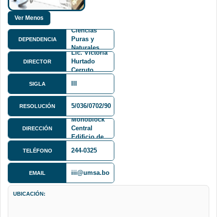
Facultad de
Ciencias
Puras y
DEPENDENCIA
Naturales
Lic. Victoria
FCPN
Hurtado
DIRECTOR
Cerruto
III
SIGLA
Av. Villazón
5/036/0702/90
RESOLUCIÓN
1995
Monoblock
Central
DIRECCIÓN
Edificio de
Informática,
244-0325
TELÉFONO
2do Piso
iii@umsa.bo
EMAIL
UBICACIÓN: