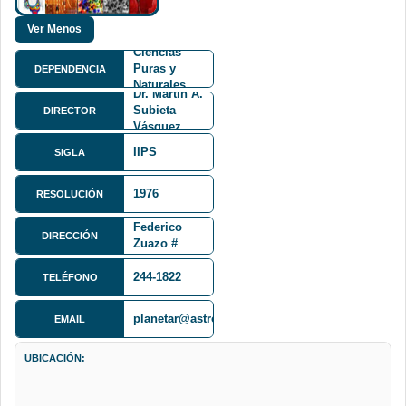
Facultad de
Ciencias
Puras y
DEPENDENCIA
Naturales
Dr. Martín A.
FCPN
Subieta
DIRECTOR
Vásquez
IIPS
SIGLA
1976
RESOLUCIÓN
Calle
Federico
DIRECCIÓN
Zuazo #
1976
244-1822
TELÉFONO
planetar@astro.edu.bo
EMAIL
UBICACIÓN: