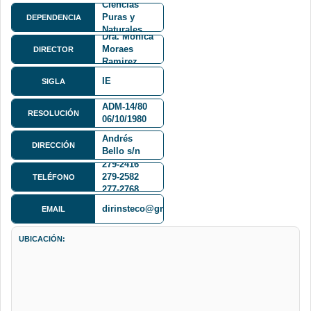
Ciencias
Puras y
DEPENDENCIA
Naturales
Dra. Monica
FCPN
Moraes
DIRECTOR
Ramirez
IE
SIGLA
ADM-14/80
RESOLUCIÓN
06/10/1980
Calle 27 y
Andrés
DIRECCIÓN
Bello s/n
Cota Cota
279-2416
279-2582
TELÉFONO
277-2768
dirinsteco@gmail.com
EMAIL
UBICACIÓN: