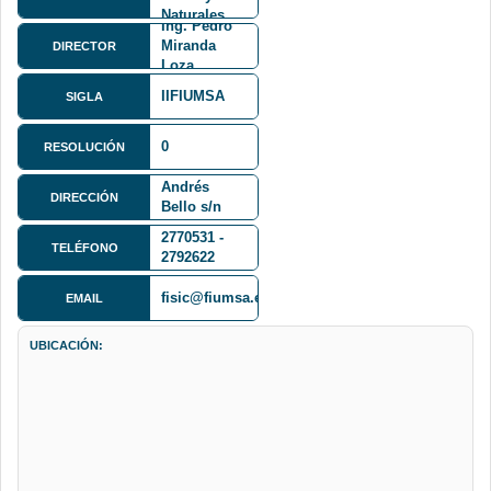
Naturales
Ing. Pedro
FCPN
Miranda
DIRECTOR
Loza
IIFIUMSA
SIGLA
0
RESOLUCIÓN
Calle 27 y
Andrés
DIRECCIÓN
Bello s/n
Cota Cota
2770531 -
TELÉFONO
2792622
fisic@fiumsa.edu.bo
EMAIL
UBICACIÓN: