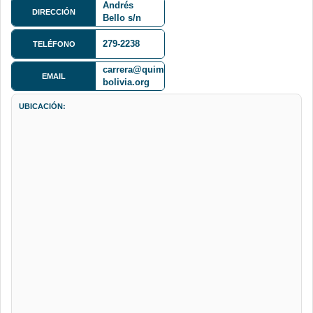
Andrés
Gómez
DIRECCIÓN
Bello s/n
Cota Cota
279-2238
TELÉFONO
carrera@quimica-
EMAIL
bolivia.org
UBICACIÓN: