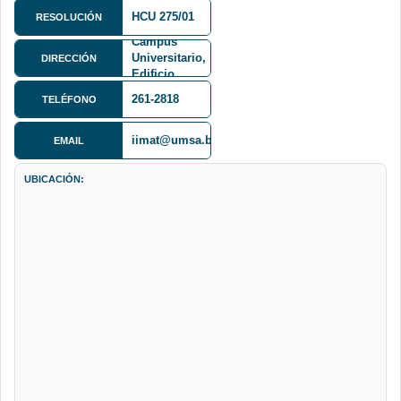
Calle 27
HCU 275/01
RESOLUCIÓN
Cota-Cota,
Campus
Universitario,
DIRECCIÓN
Edificio
FCPN,
261-2818
TELÉFONO
Primer Piso
iimat@umsa.bo
EMAIL
UBICACIÓN: