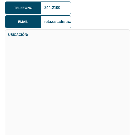
Baja
244-2100
TELÉFONO
ieta.estadistica@gmail.com
EMAIL
UBICACIÓN: