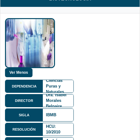
Facultad de
Ciencias
Puras y
DEPENDENCIA
Naturales
Dra. Isabel
FCPN
Morales
DIRECTOR
Belpaire
IBMB
SIGLA
HCU:
RESOLUCIÓN
10/2010
Calle 27 y