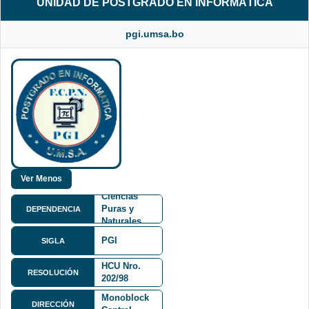
UNIDAD DE POSTGRADO EN INFORMÁTICA
pgi.umsa.bo
Facultad de
Ciencias
Puras y
DEPENDENCIA
Naturales
FCPN
PGI
SIGLA
HCU Nro.
Av. Villazón
RESOLUCIÓN
202/98
Nº 1995
Monoblock
DIRECCIÓN