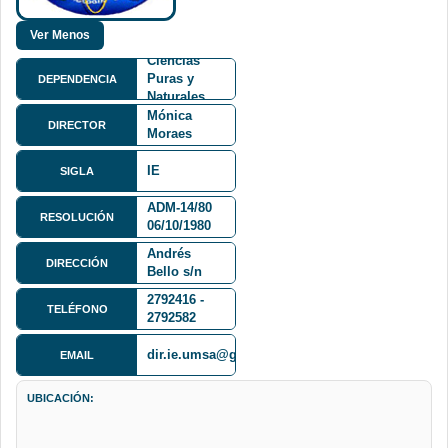
Facultad de
Ciencias
Puras y
DEPENDENCIA
Naturales
Ph. D.
FCPN
Mónica
DIRECTOR
Moraes
Ramirez
IE
SIGLA
ADM-14/80
RESOLUCIÓN
06/10/1980
Calle 27 y
Andrés
DIRECCIÓN
Bello s/n
Cota Cota
2792416 -
TELÉFONO
2792582
dir.ie.umsa@gmail.com
EMAIL
UBICACIÓN: