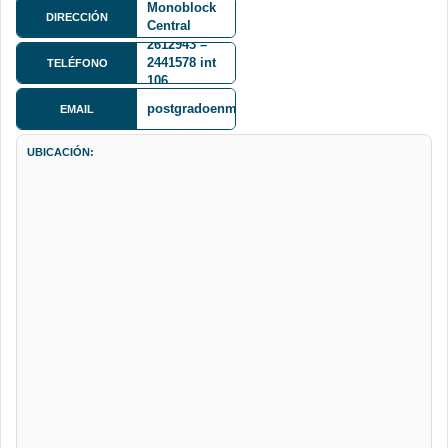
Monoblock
DIRECCIÓN
Central
Edificio
2612943 –
Antiguo
2441578 int
TELÉFONO
106
postgradoenmatematica@gmail.com
EMAIL
UBICACIÓN: