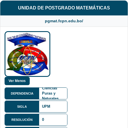
UNIDAD DE POSTGRADO MATEMÁTICAS
pgmat.fcpn.edu.bo/
Facultad de
Ciencias
Puras y
DEPENDENCIA
Naturales
FCPN
UPM
SIGLA
0
Av. Villazón
RESOLUCIÓN
Nº 1995