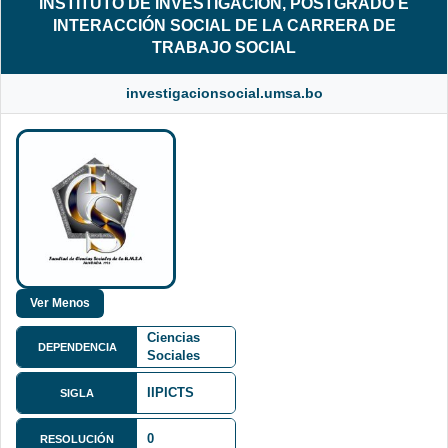
INSTITUTO DE INVESTIGACIÓN, POSTGRADO E
INTERACCIÓN SOCIAL DE LA CARRERA DE
TRABAJO SOCIAL
investigacionsocial.umsa.bo
Facultad de
Ciencias
DEPENDENCIA
Sociales
FCS
IIPICTS
SIGLA
Av. Villazón
0
Nº 1995,
RESOLUCIÓN