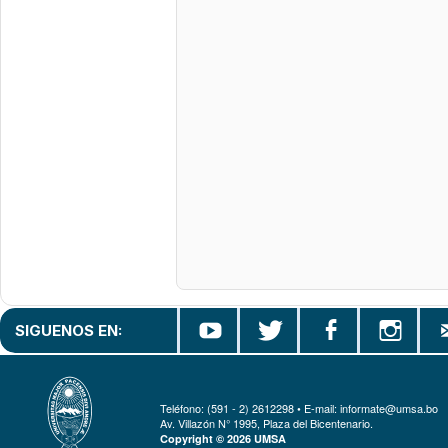
SIGUENOS EN:
Teléfono: (591 - 2) 2612298 • E-mail: informate@umsa.bo
Av. Villazón N° 1995, Plaza del Bicentenario.
Copyright © 2026 UMSA