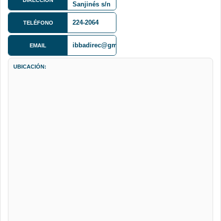
Sanjinés s/n
(Miraflores)
224-2064
TELÉFONO
ibbadirec@gmail.com
EMAIL
UBICACIÓN: