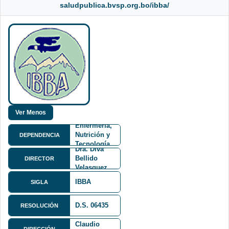
saludpublica.bvsp.org.bo/ibba/
Facultad de
Medicina,
Enfermería,
Nutrición y
DEPENDENCIA
Tecnología
Dra. Diva
Médica
Bellido
DIRECTOR
FMENT
Velasquez
IBBA
SIGLA
D.S. 06435
RESOLUCIÓN
Calle
Claudio
DIRECCIÓN