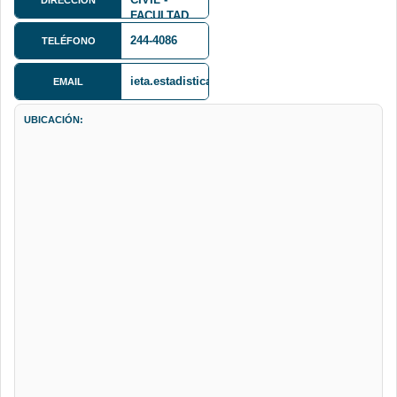
FACULTAD
DE
244-4086
TELÉFONO
INGENIERIA
ieta.estadistica@gmail.com
EMAIL
UBICACIÓN: