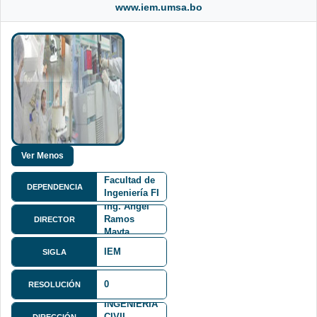
www.iem.umsa.bo
Facultad de
DEPENDENCIA
Ingeniería FI
Ing. Angel
Ramos
DIRECTOR
Mayta
IEM
SIGLA
CARRERA
0
RESOLUCIÓN
DE
INGENIERÍA
CIVIL -
DIRECCIÓN