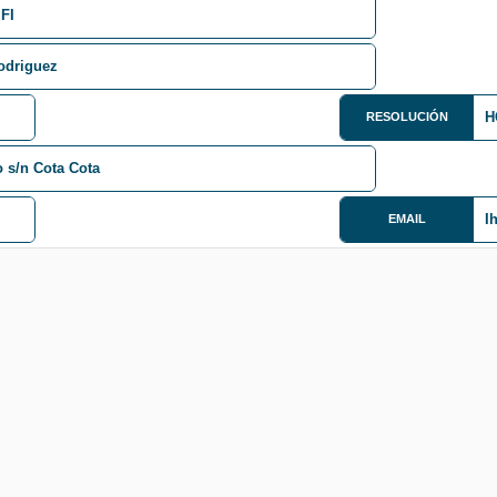
 FI
odriguez
H
RESOLUCIÓN
o s/n Cota Cota
I
EMAIL