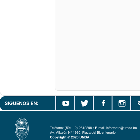
SIGUENOS EN:
Teléfono: (591 - 2) 2612298 • E-mail: informate@umsa.bo
Av. Villazón N° 1995, Plaza del Bicentenario.
Copyright © 2026 UMSA