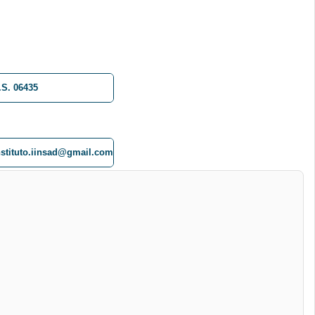
.S. 06435
nstituto.iinsad@gmail.com