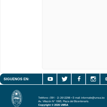
SIGUENOS EN:
Teléfono: (591 - 2) 2612298 • E-mail: informate@umsa.bo
Av. Villazón N° 1995, Plaza del Bicentenario.
Copyright © 2026 UMSA