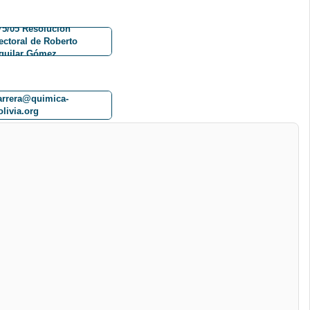
75/05 Resolución
ectoral de Roberto
guilar Gómez
arrera@quimica-
olivia.org