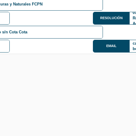
Puras y Naturales FCPN
0
R
RESOLUCIÓN
A
o s/n Cota Cota
c
EMAIL
b