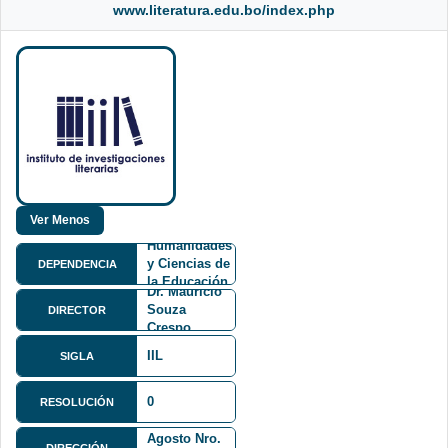
www.literatura.edu.bo/index.php
Facultad de
Humanidades
y Ciencias de
DEPENDENCIA
la Educación
Dr. Mauricio
FHCE
Souza
DIRECTOR
Crespo
IIL
SIGLA
0
RESOLUCIÓN
Av. 6 de
Agosto Nro.
DIRECCIÓN