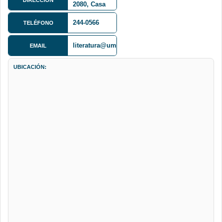
2080, Casa
Montes
244-0566
TELÉFONO
literatura@umsa.bo
EMAIL
UBICACIÓN: