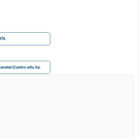
976
lanetar@astro.edu.bo