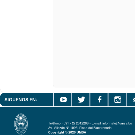
SIGUENOS EN:
Teléfono: (591 - 2) 2612298 • E-mail: informate@umsa.bo
Av. Villazón N° 1995, Plaza del Bicentenario.
Copyright © 2026 UMSA