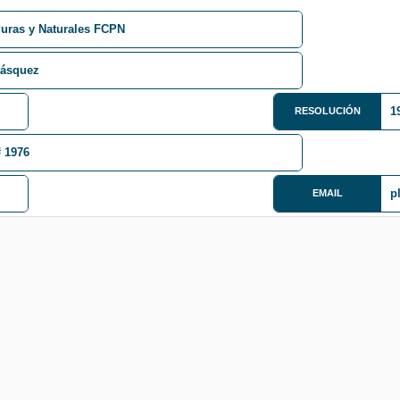
Puras y Naturales FCPN
Vásquez
1
RESOLUCIÓN
# 1976
p
EMAIL