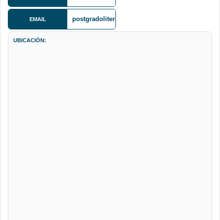
ta Cruz
postgradoliteraturaumsa@gmail.com
EMAIL
UBICACIÓN: