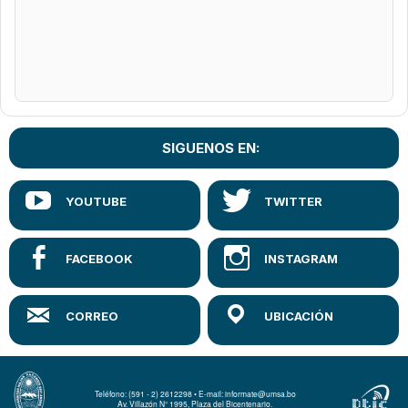
SIGUENOS EN:
Teléfono: (591 - 2) 2612298 • E-mail: informate@umsa.bo
Av. Villazón N° 1995, Plaza del Bicentenario.