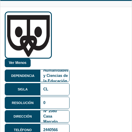
Facultad de
Humanidades
y Ciencias de
DEPENDENCIA
la Educación
FHCE
CL
SIGLA
Avenida 6
0
RESOLUCIÓN
de Agosto
Nº 2080
Casa
DIRECCIÓN
Marcelo
Quiroga San
2440566
TELÉFONO