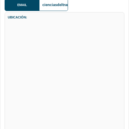
cienciasdeltransporte@gmail.com
EMAIL
UBICACIÓN: