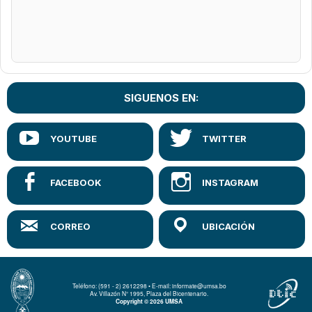
SIGUENOS EN:
Teléfono: (591 - 2) 2612298 • E-mail: informate@umsa.bo
Av. Villazón N° 1995, Plaza del Bicentenario.
Copyright © 2026 UMSA