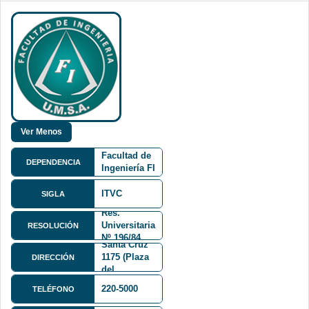
Facultad de
DEPENDENCIA
Ingeniería FI
ITVC
SIGLA
Res.
Mariscal
Universitaria
RESOLUCIÓN
Andrés de
Nº 196/84
Santa Cruz
1175 (Plaza
DIRECCIÓN
del
Obelisco)
220-5000
TELÉFONO
Octavo piso