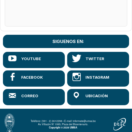
SIGUENOS EN:
Teléfono: (591 - 2) 2612298 • E-mail: informate@umsa.bo
Av. Villazón N° 1995, Plaza del Bicentenario.
Copyright © 2026 UMSA