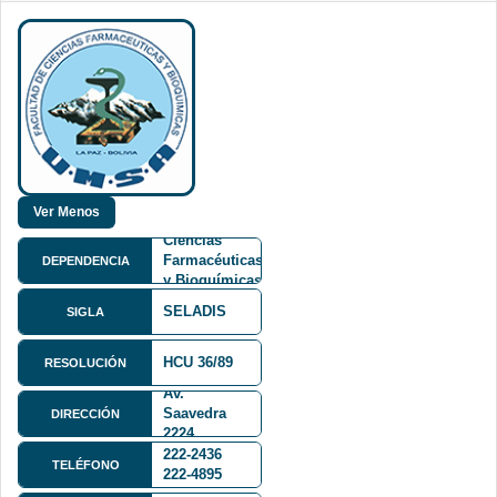
Facultad de
Ciencias
Farmacéuticas
DEPENDENCIA
y Bioquímicas
FCFB
SELADIS
SIGLA
HCU 36/89
RESOLUCIÓN
Av.
Saavedra
DIRECCIÓN
2224
222-2436
TELÉFONO
222-4895