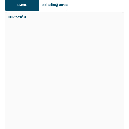
seladis@umsa.bo
EMAIL
UBICACIÓN: