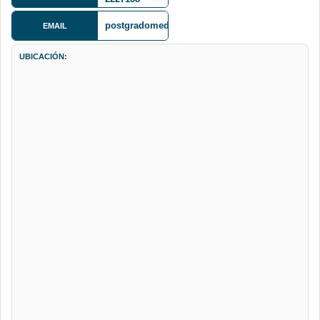
Tórax)
postgradomedicinaumsa@yahoo.com
EMAIL
UBICACIÓN: