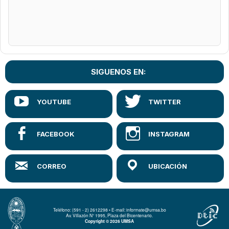
SIGUENOS EN:
Teléfono: (591 - 2) 2612298 • E-mail: informate@umsa.bo
Av. Villazón N° 1995, Plaza del Bicentenario.
Copyright © 2026 UMSA