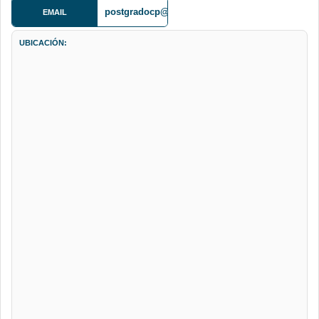
postgradocp@gmail.com
EMAIL
UBICACIÓN: