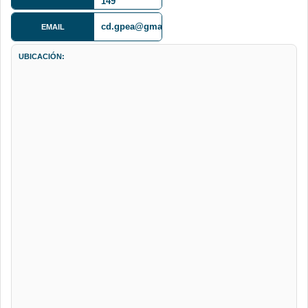
149
cd.gpea@gmail.com
EMAIL
UBICACIÓN: