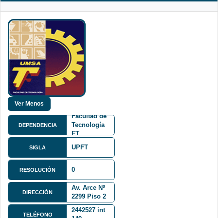
Facultad de
Tecnología
DEPENDENCIA
FT
UPFT
SIGLA
0
RESOLUCIÓN
Av. Arce Nº
DIRECCIÓN
2299 Piso 2
2442527 int
TELÉFONO