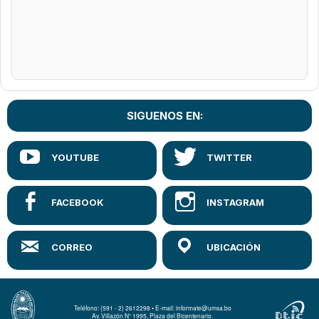
SIGUENOS EN:
Teléfono: (591 - 2) 2612298 • E-mail: informate@umsa.bo
Av. Villazón N° 1995, Plaza del Bicentenario.