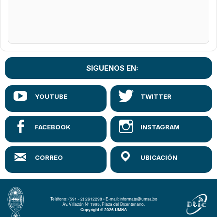
SIGUENOS EN:
Teléfono: (591 - 2) 2612298 • E-mail: informate@umsa.bo
Av. Villazón N° 1995, Plaza del Bicentenario.
Copyright © 2026 UMSA