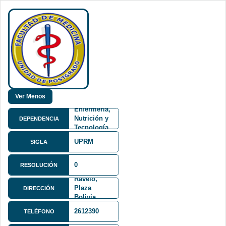
Facultad de
Medicina,
Enfermería,
Nutrición y
DEPENDENCIA
Tecnología
Médica
UPRM
SIGLA
FMENT
Residencia
Médica
0
RESOLUCIÓN
Capitan
Ravelo,
Plaza
DIRECCIÓN
Bolivia
oficinas del
2612390
TELÉFONO
CRIDAIC-
SEDES