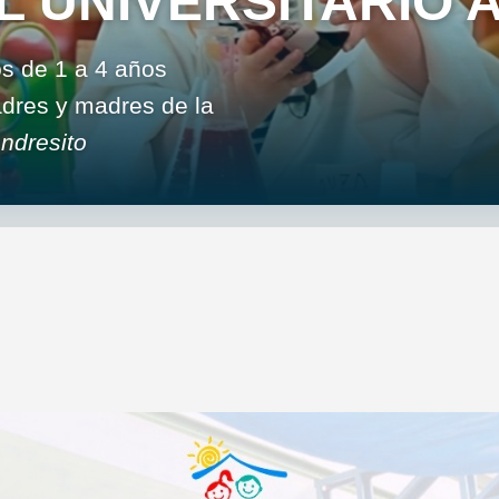
L UNIVERSITARIO 
os de 1 a 4 años
padres y madres de la
ndresito