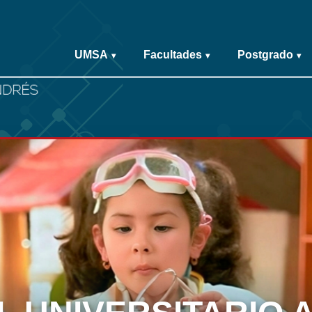
UMSA
Facultades
Postgrado
▾
▾
▾