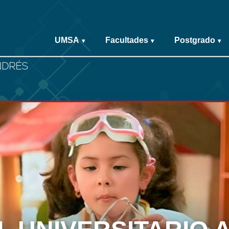
UMSA
Facultades
Postgrado
▾
▾
▾