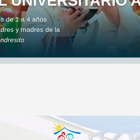
L UNIVERSITARIO 
os de 1 a 4 años
padres y madres de la
ndresito