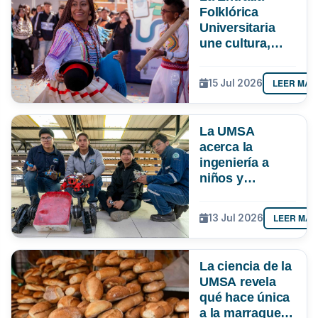
Folklórica
Universitaria
une cultura,
investigación e
impulsa más de
LEER MÁS
15 Jul 2026
Bs 19 MM para
la economía
paceña
La UMSA
acerca la
ingeniería a
niños y
adolescentes
con un curso de
LEER MÁS
13 Jul 2026
robótica
La ciencia de la
UMSA revela
qué hace única
a la marraqueta