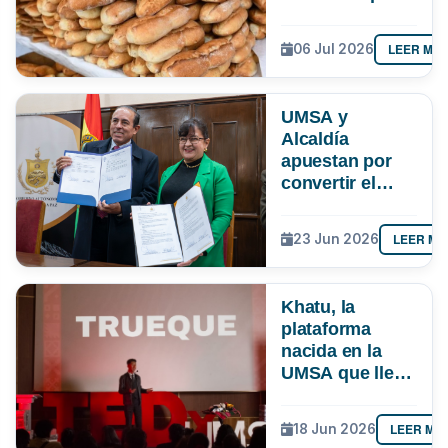
paceña
LEER MÁ
06 Jul 2026
UMSA y
Alcaldía
apuestan por
convertir el
conocimiento
en soluciones
LEER MÁ
23 Jun 2026
para La Paz
Khatu, la
plataforma
nacida en la
UMSA que lleva
el trueque a la
era digital en
LEER MÁ
18 Jun 2026
Latinoamérica