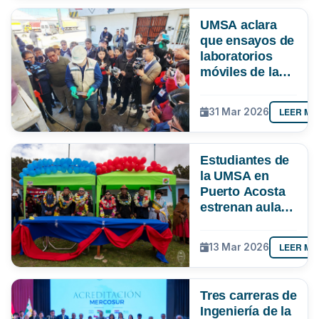
UMSA aclara
que ensayos de
laboratorios
móviles de la
ANH en El Alto
no evaluaron
LEER MÁ
31 Mar 2026
contenido de
manganeso ni
gomas
Estudiantes de
existentes
la UMSA en
Puerto Acosta
estrenan aula
multipropósito
y laboratorio
LEER MÁ
13 Mar 2026
Tres carreras de
Ingeniería de la