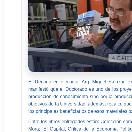
El Decano en ejercicio, Arq. Miguel Salazar, ex
manifestó que el Doctorado es uno de los proyec
producción de conocimiento sino por la producci
objetivos de la Universidad, además, recalcó que
los principales beneficiarios de esos materiales 
Entre los libros entregados están: Colección comp
Mora; “El Capital, Crítica de la Economía Políti