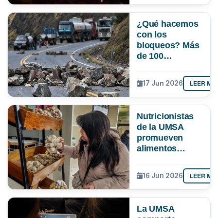
¿Qué hacemos
con los
bloqueos? Más
de 100
estudiantes de
la UMSA entran
LEER MÁ
17 Jun 2026
al debate con
alternativas
contra el
Nutricionistas
perjuicio
de la UMSA
promueven
alimentos
tradicionales
como
LEER MÁ
16 Jun 2026
alternativa
saludable frente
al alza de
La UMSA
precios