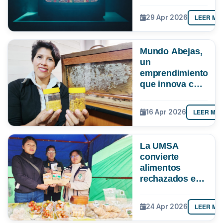
cómo evitar
quedarte sin
LEER MÁ
29 Apr 2026
señal ante el
apagón
analógico
Mundo Abejas,
un
emprendimiento
que innova con
“pan de abeja”,
genética y
LEER MÁ
16 Apr 2026
hasta con
apiterapia
La UMSA
convierte
alimentos
rechazados en
nutrición
LEER MÁ
24 Apr 2026