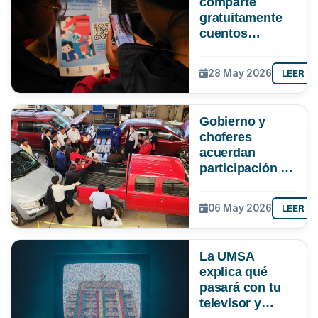
comparte
gratuitamente
cuentos
bolivianos para
apoyar la
LEER M
28 May 2026
lectura en
tiempos de
clases virtuales
Gobierno y
choferes
acuerdan
participación de
la UMSA en
verificación de
LEER M
06 May 2026
la gasolina
La UMSA
explica qué
pasará con tu
televisor y