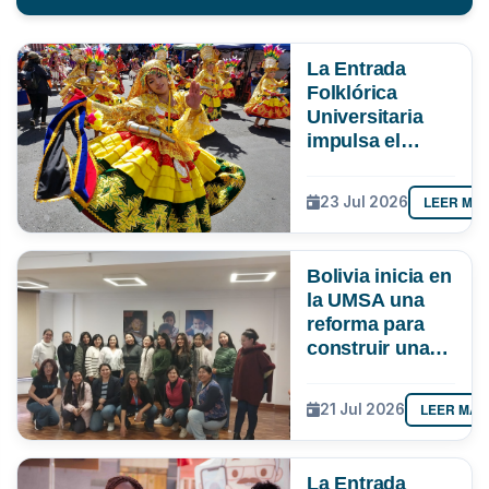
La Entrada
Folklórica
Universitaria
impulsa el
turismo y
mueve más de
LEER MÁ
23 Jul 2026
Bs 19 MM en La
Paz
Bolivia inicia en
la UMSA una
reforma para
construir una
ciencia más
inclusiva
LEER MÁS
21 Jul 2026
La Entrada