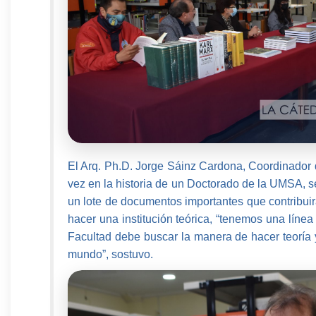
El Arq. Ph.D. Jorge Sáinz Cardona, Coordinado
vez en la historia de un Doctorado de la UMSA, se
un lote de documentos importantes que contribuirán
hacer una institución teórica, “tenemos una línea 
Facultad debe buscar la manera de hacer teoría y 
mundo”, sostuvo.