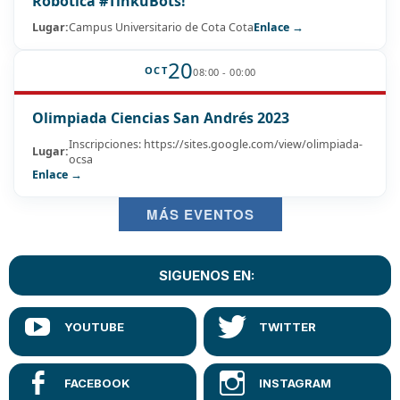
Robótica #TinkuBots!
Lugar:
Campus Universitario de Cota Cota
Enlace →
20
OCT
08:00 - 00:00
Olimpiada Ciencias San Andrés 2023
Inscripciones: https://sites.google.com/view/olimpiada-
Lugar:
ocsa
Enlace →
MÁS EVENTOS
SIGUENOS EN: