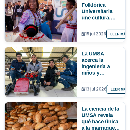
Folklórica
Universitaria
une cultura,
investigación e
impulsa más de
LEER MÁS
15 jul 2026
Bs 19 MM para
la economía
paceña
La UMSA
acerca la
ingeniería a
niños y
adolescentes
con un curso de
LEER MÁS
13 jul 2026
robótica
La ciencia de la
UMSA revela
qué hace única
a la marraqueta