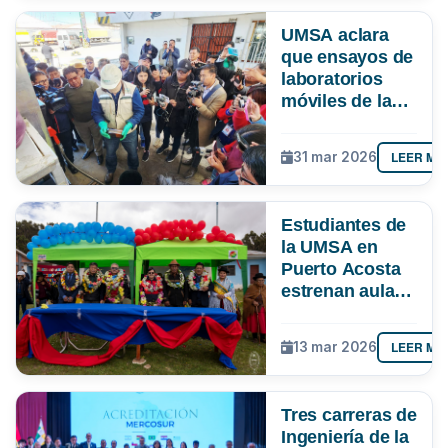
UMSA aclara
que ensayos de
laboratorios
móviles de la
ANH en El Alto
no evaluaron
LEER MÁ
31 mar 2026
contenido de
manganeso ni
gomas
Estudiantes de
existentes
la UMSA en
Puerto Acosta
estrenan aula
multipropósito
y laboratorio
LEER MÁ
13 mar 2026
Tres carreras de
Ingeniería de la