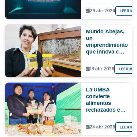
cómo evitar
quedarte sin
LEER MÁ
29 abr 2026
señal ante el
apagón
analógico
Mundo Abejas,
un
emprendimiento
que innova con
“pan de abeja”,
genética y
LEER MÁ
16 abr 2026
hasta con
apiterapia
La UMSA
convierte
alimentos
rechazados en
nutrición
LEER MÁ
24 abr 2026