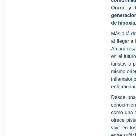
conformad
Oruro y P
generacion
de hipoxia
Más allá de
al llegar a
Amaru resa
en el futur
turistas o 
mismo orien
inflamato
enfermedad
Desde una 
conocimien
como una o
ofrece pis
vivir en l
entre sufrir