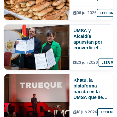
paceña
LEER MÁS
06 jul 2026
UMSA y
Alcaldía
apuestan por
convertir el
conocimiento
en soluciones
LEER MÁ
23 jun 2026
para La Paz
Khatu, la
plataforma
nacida en la
UMSA que lleva
el trueque a la
era digital en
LEER MÁS
18 jun 2026
Latinoamérica