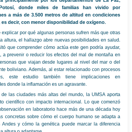
a principalmente por los departamentos de La Paz,
otosí, donde miles de familias han vivido por
es a más de 3.500 metros de altitud en condiciones
, es decir, con menor disponibilidad de oxígeno.
 explicar por qué algunas personas sufren más que otras
 la altura, el hallazgo abre nuevas posibilidades en salud.
ltó que comprender cómo actúa este gen podría ayudar,
o, a prevenir o reducir los efectos del mal de montaña en
personas que viajan desde lugares al nivel del mar o del
te boliviano. Además, al estar relacionado con procesos
rios, este estudio también tiene implicaciones en
es donde la inflamación es un agravante.
de las ciudades más altas del mundo, la UMSA aporta
to científico con impacto internacional. Lo que comenzó
bservación en laboratorio hace más de una década hoy
tas concretas sobre cómo el cuerpo humano se adapta a
os Andes y cómo la genética puede marcar la diferencia
 la altura o adaptarse.