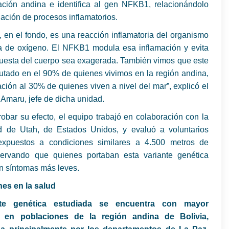
ación andina e identifica al gen NFKB1, relacionándolo
lación de procesos inflamatorios.
i, en el fondo, es una reacción inflamatoria del organismo
lta de oxígeno. El NFKB1 modula esa inflamación y evita
puesta del cuerpo sea exagerada. También vimos que este
utado en el 90% de quienes vivimos en la región andina,
ión al 30% de quienes viven a nivel del mar”, explicó el
 Amaru, jefe de dicha unidad.
bar su efecto, el equipo trabajó en colaboración con la
d de Utah, de Estados Unidos, y evaluó a voluntarios
xpuestos a condiciones similares a 4.500 metros de
bservando que quienes portaban esta variante genética
n síntomas más leves.
nes en la salud
nte genética estudiada se encuentra con mayor
a en poblaciones de la región andina de Bolivia,