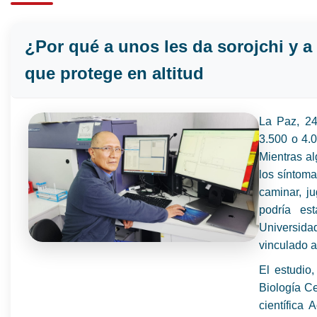
¿Por qué a unos les da sorojchi y a
que protege en altitud
La Paz, 2
3.500 o 4.0
Mientras al
los síntoma
caminar, ju
podría es
Universid
vinculado a
El estudio
Biología Ce
científica 