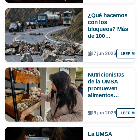
¿Qué hacemos
con los
bloqueos? Más
de 100
estudiantes de
la UMSA entran
LEER MÁS
17 jun 2026
al debate con
alternativas
contra el
Nutricionistas
perjuicio
de la UMSA
promueven
alimentos
tradicionales
como
LEER MÁS
16 jun 2026
alternativa
saludable frente
al alza de
La UMSA
precios