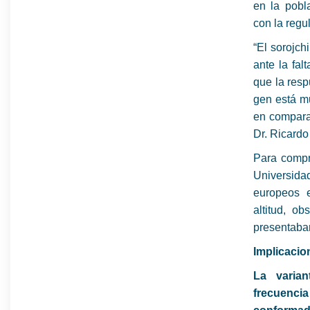
en la pobl
con la regu
“El sorojch
ante la fa
que la res
gen está m
en comparac
Dr. Ricardo
Para compro
Universida
europeos e
altitud, o
presentaba
Implicacio
La varia
frecuenci