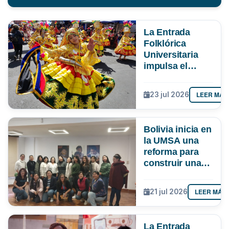
La Entrada
Folklórica
Universitaria
impulsa el
turismo y
mueve más de
LEER MÁS
23 jul 2026
Bs 19 MM en La
Paz
Bolivia inicia en
la UMSA una
reforma para
construir una
ciencia más
inclusiva
LEER MÁS
21 jul 2026
La Entrada