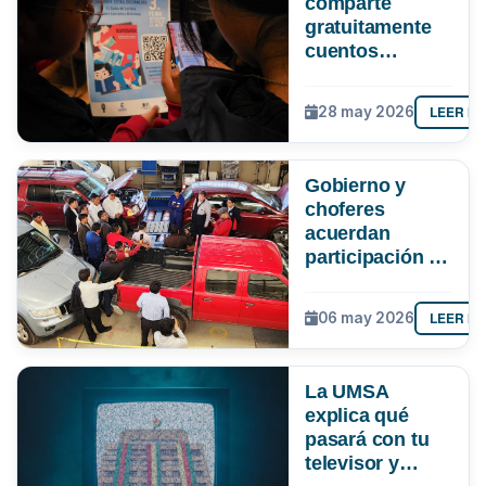
comparte
gratuitamente
cuentos
bolivianos para
apoyar la
LEER M
28 may 2026
lectura en
tiempos de
clases virtuales
Gobierno y
choferes
acuerdan
participación de
la UMSA en
verificación de
LEER M
06 may 2026
la gasolina
La UMSA
explica qué
pasará con tu
televisor y