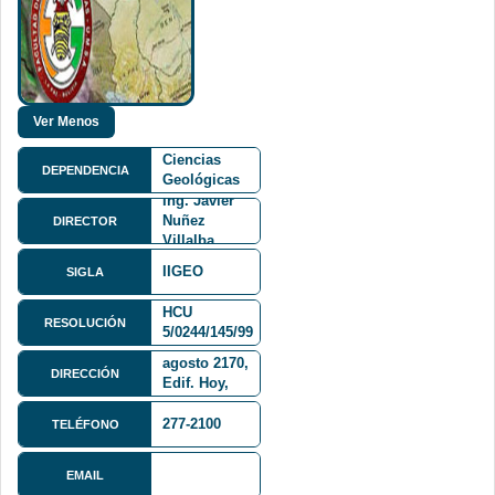
Facultad de
Ciencias
DEPENDENCIA
Geológicas
FCG
Ing. Javier
Nuñez
DIRECTOR
Villalba
IIGEO
SIGLA
HCU
RESOLUCIÓN
5/0244/145/99
Av. 6 de
agosto 2170,
DIRECCIÓN
Edif. Hoy,
Piso 4
277-2100
TELÉFONO
EMAIL