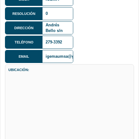
0
RESOLUCIÓN
Calle 27 y
Andrés
DIRECCIÓN
Bello s/n
Cota Cota
279-3392
TELÉFONO
igemaumsa@gmail.com
EMAIL
UBICACIÓN: