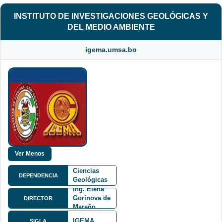
INSTITUTO DE INVESTIGACIONES GEOLÓGICAS Y
DEL MEDIO AMBIENTE
igema.umsa.bo
Facultad de
Ciencias
DEPENDENCIA
Geológicas
FCG
Ing. Elena
Gorinova de
DIRECTOR
Mareño
IGEMA
SIGLA