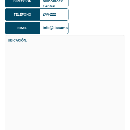
Monoblock
DIRECCIÓN
Central,
piso 7
244-222
TELÉFONO
info@iiaaumsa.org
EMAIL
UBICACIÓN: