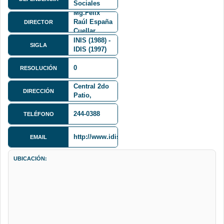
Sociales
FCS
Mg.Felix
Raúl España
DIRECTOR
Cuellar
INIS (1988) -
SIGLA
IDIS (1997)
Av. Villazón
0
1995,
RESOLUCIÓN
Monoblock
Central 2do
DIRECCIÓN
Patio,
Edificio
Nuevo, Piso
244-0388
TELÉFONO
2
http://www.idis.umsa.bo/
EMAIL
UBICACIÓN: