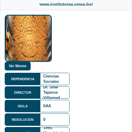
www.institutoiaa.umsa.bo/
Facultad de
Ciencias
DEPENDENCIA
Sociales
FCS
Dr. José
Tejeiros
DIRECTOR
Villarroel
IIAA
SIGLA
0
RESOLUCIÓN
Av. Villazón
1995,