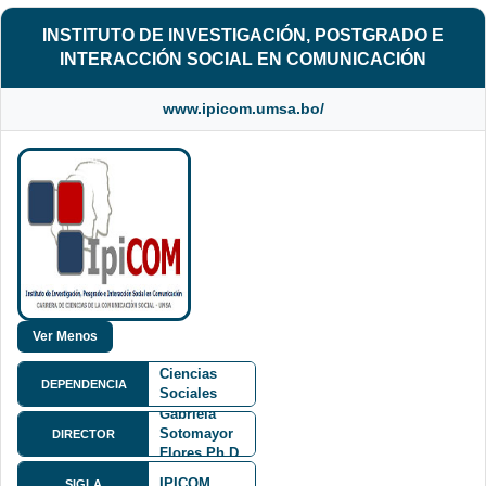
INSTITUTO DE INVESTIGACIÓN, POSTGRADO E
INTERACCIÓN SOCIAL EN COMUNICACIÓN
www.ipicom.umsa.bo/
Facultad de
Ciencias
DEPENDENCIA
Sociales
FCS
Gabriela
Sotomayor
DIRECTOR
Flores Ph.D.
Av. 6 de
IPICOM
SIGLA