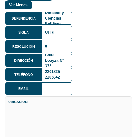
Facultad de
Derecho y
Ciencias
DEPENDENCIA
Políticas
FDCP
UPRI
SIGLA
0
RESOLUCIÓN
Calle
Loayza N°
DIRECCIÓN
332
2201835 –
TELÉFONO
2203642
EMAIL
UBICACIÓN: