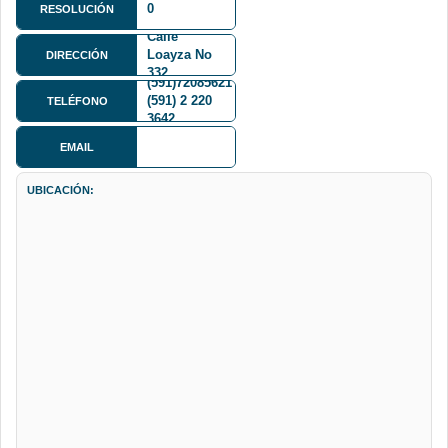
0
RESOLUCIÓN
Calle
Loayza No
DIRECCIÓN
332
(591)72085621
(591) 2 220
TELÉFONO
3642
EMAIL
UBICACIÓN: