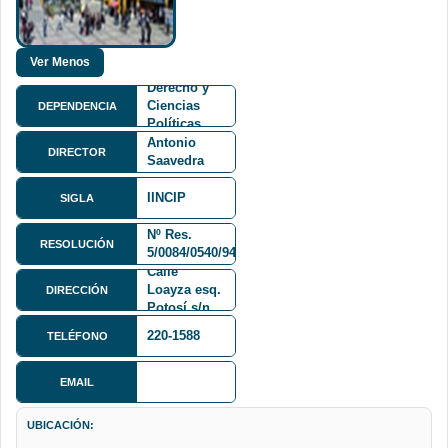
Facultad de
Derecho y
Ciencias
DEPENDENCIA
Políticas
Dr. Marco
FDCP
Antonio
DIRECTOR
Saavedra
Mogro
IINCIP
SIGLA
Nº Res.
RESOLUCIÓN
5/0084/0540/94
Calle
Loayza esq.
DIRECCIÓN
Potosí s/n
220-1588
TELÉFONO
EMAIL
UBICACIÓN: