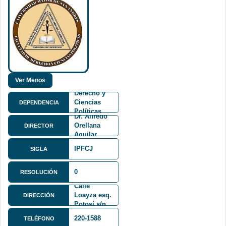
Facultad de
Derecho y
Ciencias
DEPENDENCIA
Políticas
Dr. Alfredo
FDCP
Orellana
DIRECTOR
Aguilar
IPFCJ
SIGLA
0
RESOLUCIÓN
Calle
Loayza esq.
DIRECCIÓN
Potosí s/n
220-1588
TELÉFONO