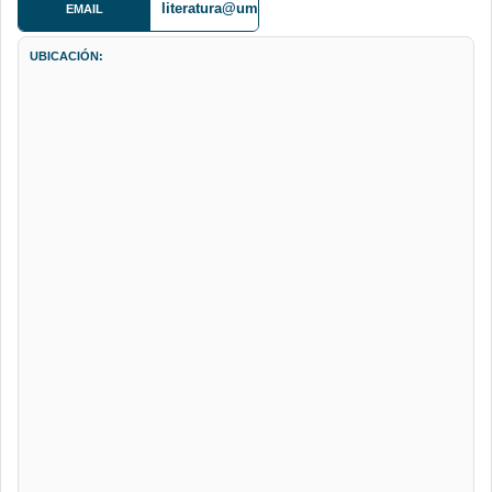
literatura@umsa.bo
EMAIL
UBICACIÓN: