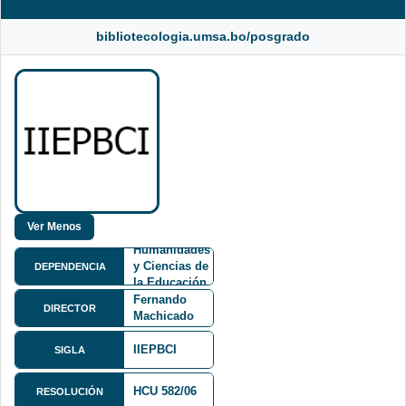
bibliotecologia.umsa.bo/posgrado
Facultad de
Humanidades
y Ciencias de
DEPENDENCIA
la Educación
Lic.
FHCE
Fernando
DIRECTOR
Machicado
Mendoza
IIEPBCI
SIGLA
HCU 582/06
RESOLUCIÓN