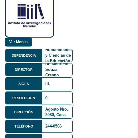
Facultad de
Humanidades
y Ciencias de
DEPENDENCIA
la Educación
Dr. Mauricio
FHCE
Souza
DIRECTOR
Crespo
IIL
SIGLA
0
RESOLUCIÓN
Av. 6 de
Agosto Nro.
DIRECCIÓN
2080, Casa
Montes
244-0566
TELÉFONO