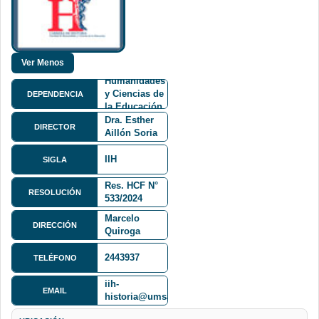
Facultad de
Humanidades
y Ciencias de
DEPENDENCIA
la Educación
FHCE
Dra. Esther
DIRECTOR
Aillón Soria
IIH
SIGLA
Av. 6 de
Res. HCF N°
agosto 2118,
RESOLUCIÓN
533/2024
Casa
Marcelo
DIRECCIÓN
Quiroga
Santa Cruz,
patio
2443937
TELÉFONO
interior.
iih-
EMAIL
historia@umsa.bo