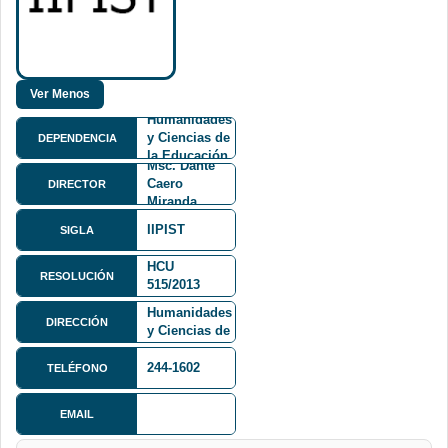
Facultad de
Humanidades
y Ciencias de
DEPENDENCIA
la Educación
Msc. Dante
FHCE
Caero
DIRECTOR
Miranda
IIPIST
SIGLA
HCU
RESOLUCIÓN
515/2013
Facultad de
Humanidades
DIRECCIÓN
y Ciencias de
la Educación
244-1602
TELÉFONO
EMAIL