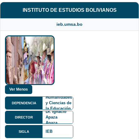
INSTITUTO DE ESTUDIOS BOLIVIANOS
ieb.umsa.bo
Facultad de
Humanidades
y Ciencias de
DEPENDENCIA
la Educación
Dr. Ignacio
FHCE
Apaza
DIRECTOR
Apaza
IEB
SIGLA