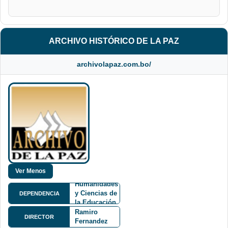
ARCHIVO HISTÓRICO DE LA PAZ
archivolapaz.com.bo/
Facultad de
Humanidades
y Ciencias de
DEPENDENCIA
la Educación
M.Sc.
FHCE
Ramiro
DIRECTOR
Fernandez