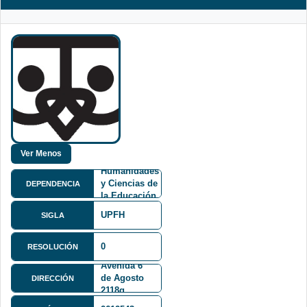
Facultad de
Humanidades
y Ciencias de
DEPENDENCIA
la Educación
FHCE
UPFH
SIGLA
0
RESOLUCIÓN
Avenida 6
de Agosto
DIRECCIÓN
2118q