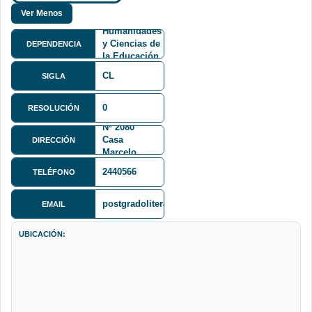
Facultad de
Humanidades
y Ciencias de
DEPENDENCIA
la Educación
FHCE
CL
SIGLA
Avenida 6
0
RESOLUCIÓN
de Agosto
Nº 2080
Casa
DIRECCIÓN
Marcelo
Quiroga San
2440566
TELÉFONO
ta Cruz
postgradoliteraturaumsa@gmail.com
EMAIL
UBICACIÓN: