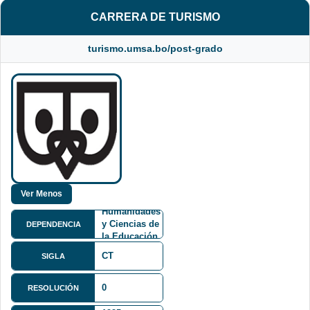
CARRERA DE TURISMO
turismo.umsa.bo/post-grado
Facultad de
Humanidades
y Ciencias de
DEPENDENCIA
la Educación
FHCE
CT
SIGLA
0
Avenida
RESOLUCIÓN
Villazón No.