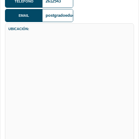
2612543
TELÉFONO
postgradoeducacionumsa@gmail.com
EMAIL
UBICACIÓN: