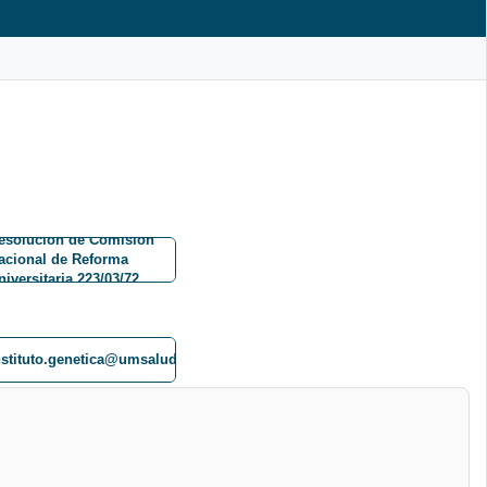
esolución de Comisión
acional de Reforma
niversitaria 223/03/72
nstituto.genetica@umsalud.edu.bo