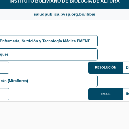
INSTITUTO BOLIVIANO DE BIOLOGÍA DE ALTURA
saludpublica.bvsp.org.bo/ibba/
 Enfermería, Nutrición y Tecnología Médica FMENT
squez
D
RESOLUCIÓN
s/n (Miraflores)
i
EMAIL