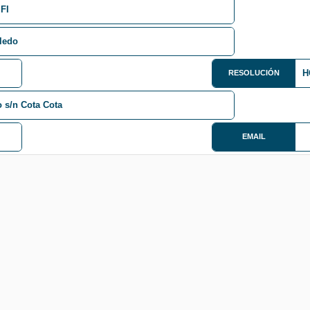
 FI
oledo
H
RESOLUCIÓN
o s/n Cota Cota
EMAIL