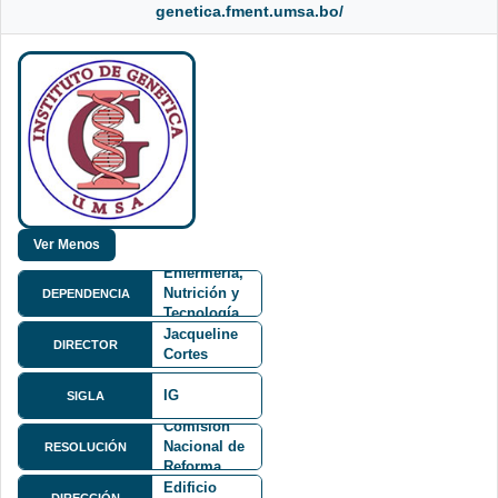
genetica.fment.umsa.bo/
Facultad de
Medicina,
Enfermería,
Nutrición y
DEPENDENCIA
Tecnología
Dra.
Médica
Jacqueline
DIRECTOR
FMENT
Cortes
Delgadillo
Resolución
IG
SIGLA
de
Comisión
Av.
Nacional de
Saavedra
RESOLUCIÓN
Reforma
No.2246,
Universitaria
Edificio
DIRECCIÓN