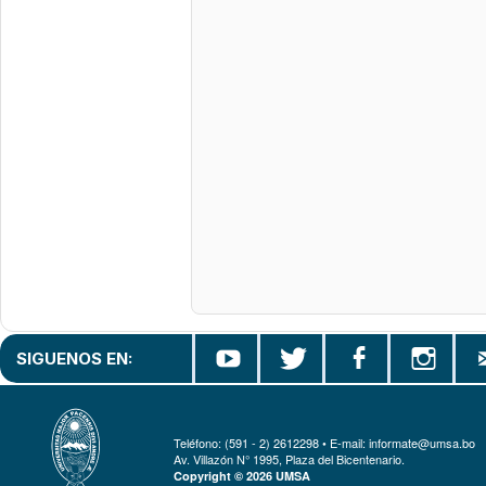
SIGUENOS EN:
Teléfono: (591 - 2) 2612298 • E-mail: informate@umsa.bo
Av. Villazón N° 1995, Plaza del Bicentenario.
Copyright © 2026 UMSA