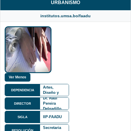
URBANISMO
institutos.umsa.bo/faadu
Facultad de
Arquitectura,
Artes,
DEPENDENCIA
Diseño y
Urbanismo
Dr. Raul
FAADU
Pereira
DIRECTOR
Delgadillo
IIP-FAADU
Resolución
SIGLA
de
Secretaria
Calle
RESOLUCIÓN