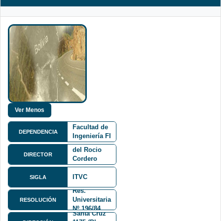
Facultad de
DEPENDENCIA
Ingeniería FI
Ing. Pilar
del Rocio
DIRECTOR
Cordero
Cardenas
ITVC
SIGLA
Res.
Mariscal
Universitaria
RESOLUCIÓN
Andrés de
Nº 196/84
Santa Cruz