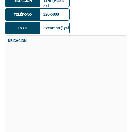
1175 (Plaza
DIRECCIÓN
del
Obelisco)
220-5000
TELÉFONO
Octavo piso
itvcumsa@yahoo.com
EMAIL
UBICACIÓN: