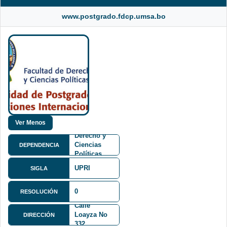
www.postgrado.fdcp.umsa.bo
Facultad de
Derecho y
Ciencias
DEPENDENCIA
Políticas
FDCP
UPRI
SIGLA
0
RESOLUCIÓN
Calle
Loayza No
DIRECCIÓN
332