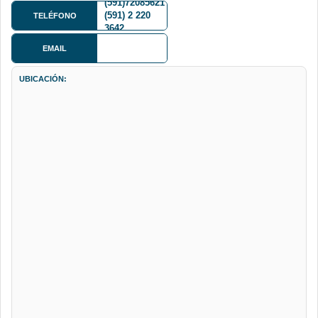
(591)72085621
(591) 2 220
TELÉFONO
3642
EMAIL
UBICACIÓN: