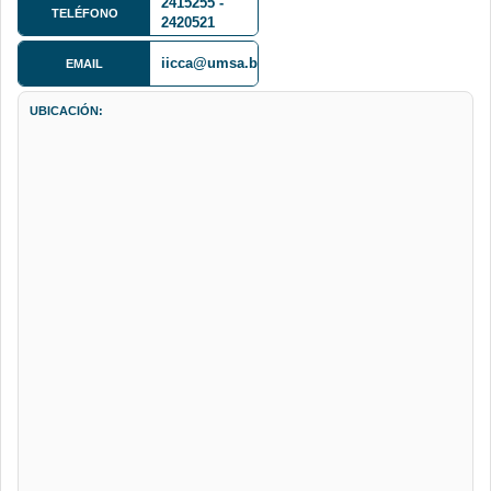
2415255 -
Guachalla,
TELÉFONO
2420521
Sopocachi
iicca@umsa.bo
EMAIL
UBICACIÓN: