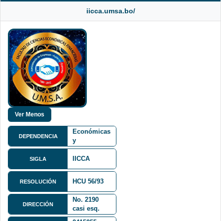
iicca.umsa.bo/
Facultad de
Ciencias
Económicas
DEPENDENCIA
y
Financieras
FCEF
IICCA
SIGLA
Calle
HCU 56/93
Jacinto
RESOLUCIÓN
Benavente
No. 2190
DIRECCIÓN
casi esq.
Fernando