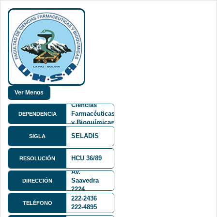
Facultad de
Ciencias
Farmacéuticas
DEPENDENCIA
y Bioquímicas
FCFB
SELADIS
SIGLA
HCU 36/89
RESOLUCIÓN
Av.
Saavedra
DIRECCIÓN
2224
222-2436
TELÉFONO
222-4895