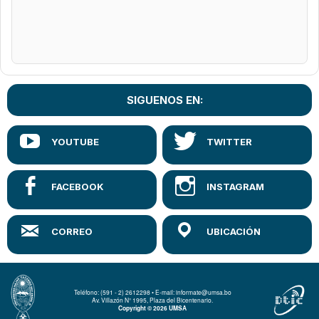
SIGUENOS EN:
Teléfono: (591 - 2) 2612298 • E-mail: informate@umsa.bo
Av. Villazón N° 1995, Plaza del Bicentenario.
Copyright © 2026 UMSA