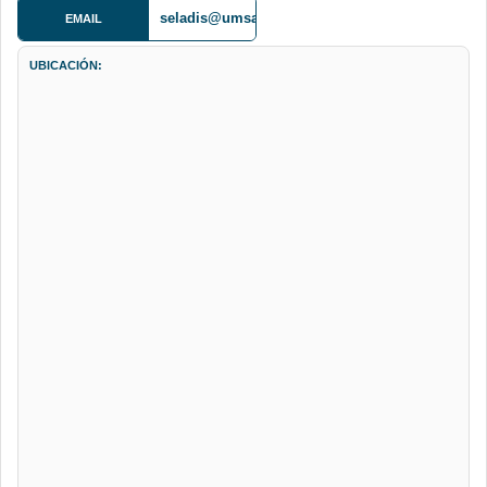
seladis@umsa.bo
EMAIL
UBICACIÓN: