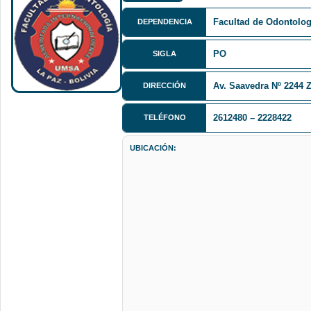
Facultad de Odontolo
DEPENDENCIA
PO
SIGLA
Av. Saavedra Nº 2244 Z
DIRECCIÓN
2612480 – 2228422
TELÉFONO
UBICACIÓN: