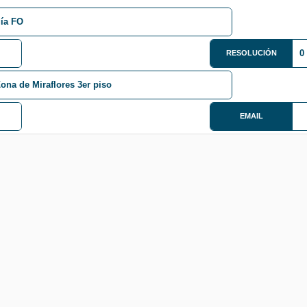
gía FO
0
RESOLUCIÓN
ona de Miraflores 3er piso
EMAIL