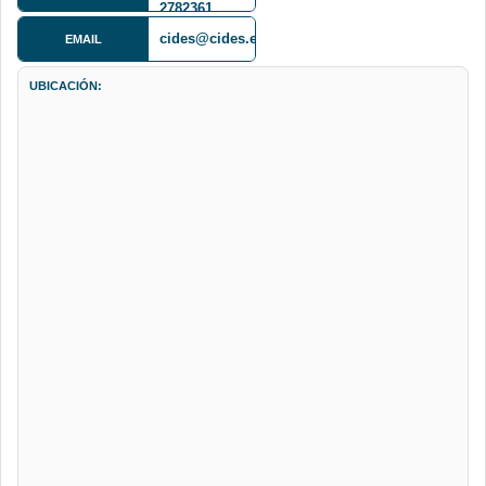
2782361
cides@cides.edu.bo
EMAIL
UBICACIÓN: