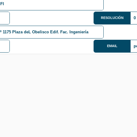
 FI
0
RESOLUCIÓN
º 1175 Plaza deL Obelisco Edif. Fac. Ingeniería
p
EMAIL