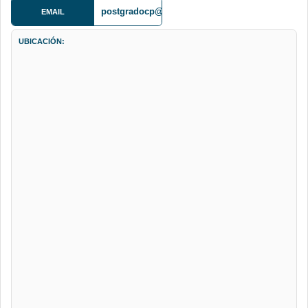
postgradocp@gmail.com
EMAIL
UBICACIÓN: