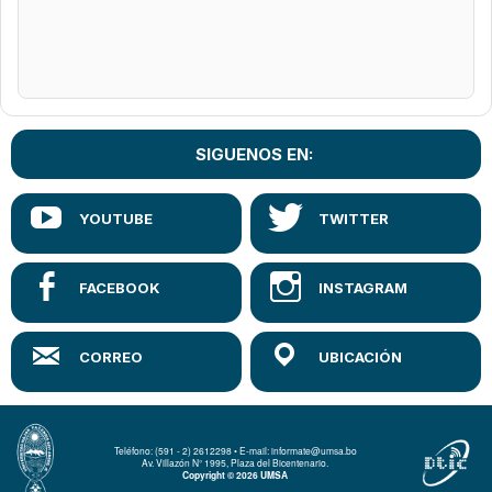
SIGUENOS EN:
Teléfono: (591 - 2) 2612298 • E-mail: informate@umsa.bo
Av. Villazón N° 1995, Plaza del Bicentenario.
Copyright © 2026 UMSA