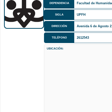
Facultad de Humanida
DEPENDENCIA
UPFH
SIGLA
Avenida 6 de Agosto 2
DIRECCIÓN
2612543
TELÉFONO
UBICACIÓN: