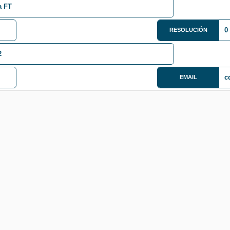
a FT
0
RESOLUCIÓN
2
c
EMAIL