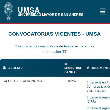
UMSA
UNIVERSIDAD MAYOR DE SAN ANDRÉS
CONVOCATORIAS VIGENTES - UMSA
“Haz clic en la convocatoria de tu interés para más
información 👇🏻”
📅
🏛️ FACULTAD
SEMESTRAL
📄 DOCUMENT
/ ANUAL
FACULTAD DE AGRONOMÍA
II/2025
Ingeniería en P
Comercializació
Viacha (C.P.F.)
Ingeniería Agro
(C.P.F.)
Ingeniería Agr