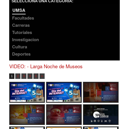
SELECCIONA UNA CATEGORÍA:
UMSA
Facultades
Carreras
Tutoriales
Investigacion
Cultura
Deportes
VIDEO:
- Larga Noche de Museos
1
2
3
4
5
»