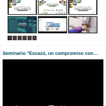
1
2
3
4
5
»
Seminario "Escazú, un compromiso con la vida"