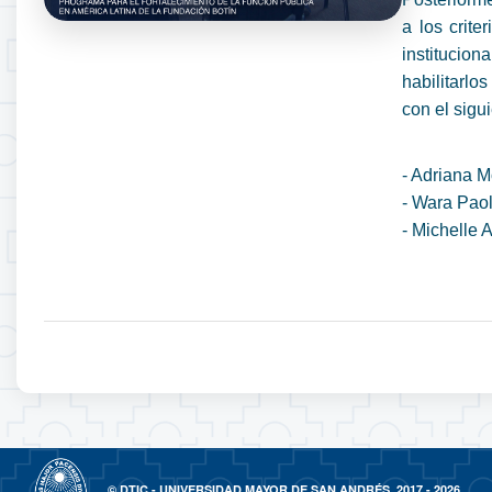
a los crite
instituci
habilitarlo
con el sigui
- Adriana M
- Wara Paol
- Michelle 
© DTIC - UNIVERSIDAD MAYOR DE SAN ANDRÉS, 2017 - 2026