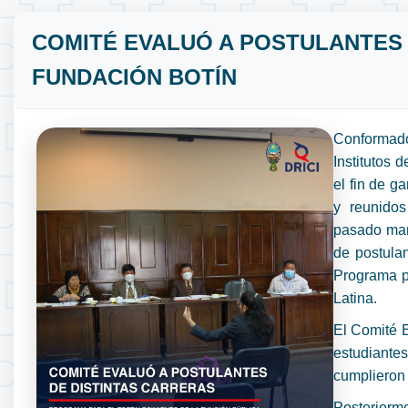
COMITÉ EVALUÓ A POSTULANTES 
FUNDACIÓN BOTÍN
Conformado
Institutos d
el fin de g
y reunidos
pasado mart
de postulan
Programa p
Latina.
El Comité E
estudiante
cumplieron 
Posteriorme