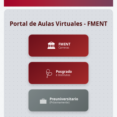
Portal de Aulas Virtuales - FMENT
🏛️
FMENT
Carreras
🩺
Posgrado
e Institutos
💼
Preuniversitario
(Próximamente)